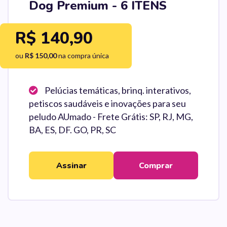
Dog Premium - 6 ITENS
R$ 140,90
ou
R$ 150,00
na compra única
Pelúcias temáticas, brinq. interativos,
petiscos saudáveis e inovações para seu
peludo AUmado - Frete Grátis: SP, RJ, MG,
BA, ES, DF. GO, PR, SC
Assinar
Comprar