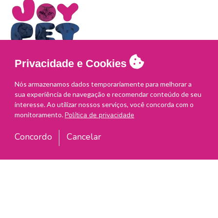
Privacidade e Cookies
Nós armazenamos dados temporariamente para melhorar a
Joy Pet Box! Assinatura para pets desde 2017! A box
sua experiência de navegação e recomendar conteúdo de seu
com poder de alegria e diversão! Vem para família se
interesse. Ao utilizar nossos serviços, você concorda com o
divertir!
monitoramento.
Política de privacidade
Concordo
Cancelar
Links Úteis
Planos
Termos de uso
Contato